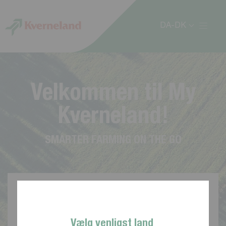
CCookie-styringspanel
DA-DK
V
e
l
k
o
m
m
e
n
t
i
l
M
y
K
v
e
r
n
e
l
a
n
d
!
S
M
A
R
T
E
R
F
A
R
M
I
N
G
O
N
T
H
E
G
O
Vælg venligst land