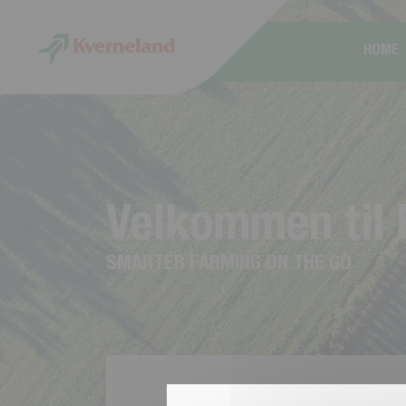
CCookie-styringspanel
HOME
V
e
l
k
o
m
m
e
n
t
i
l
S
M
A
R
T
E
R
F
A
R
M
I
N
G
O
N
T
H
E
G
O