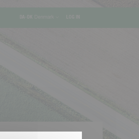
DA-DK
Denmark
LOG IN