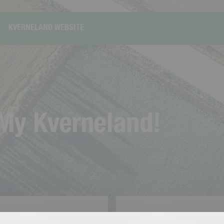
KVERNELAND WEBSITE
M
y
K
v
e
r
n
e
l
a
n
d
!