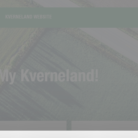
KVERNELAND WEBSITE
M
y
K
v
e
r
n
e
l
a
n
d
!