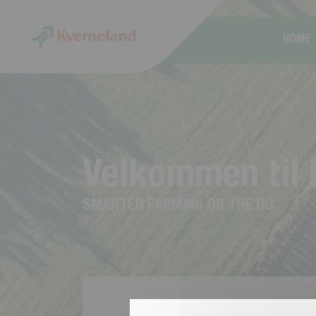
CCookie-styringspanel
HOME
V
e
l
k
o
m
m
e
n
t
i
l
S
M
A
R
T
E
R
F
A
R
M
I
N
G
O
N
T
H
E
G
O