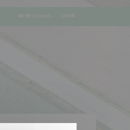
DA-DK
Denmark
LOG IN