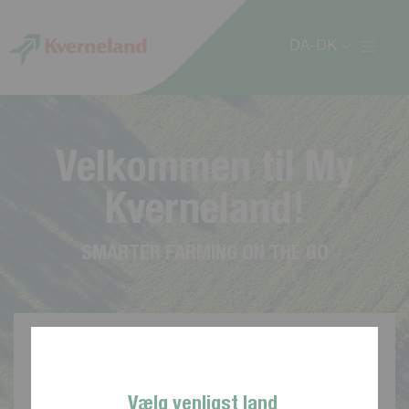
CCookie-styringspanel
DA-DK
V
e
l
k
o
m
m
e
n
t
i
l
M
y
K
v
e
r
n
e
l
a
n
d
!
S
M
A
R
T
E
R
F
A
R
M
I
N
G
O
N
T
H
E
G
O
Vælg venligst land