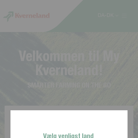
CCookie-styringspanel
DA-DK
V
e
l
k
o
m
m
e
n
t
i
l
M
y
K
v
e
r
n
e
l
a
n
d
!
S
M
A
R
T
E
R
F
A
R
M
I
N
G
O
N
T
H
E
G
O
Vælg venligst land