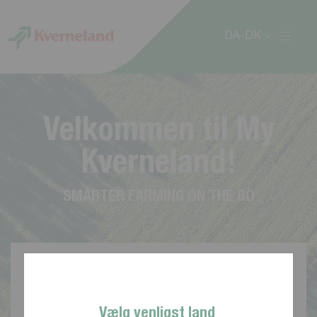
CCookie-styringspanel
DA-DK
V
e
l
k
o
m
m
e
n
t
i
l
M
y
K
v
e
r
n
e
l
a
n
d
!
S
M
A
R
T
E
R
F
A
R
M
I
N
G
O
N
T
H
E
G
O
Vælg venligst land