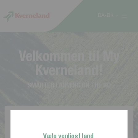
CCookie-styringspanel
DA-DK
V
e
l
k
o
m
m
e
n
t
i
l
M
y
K
v
e
r
n
e
l
a
n
d
!
S
M
A
R
T
E
R
F
A
R
M
I
N
G
O
N
T
H
E
G
O
Vælg venligst land