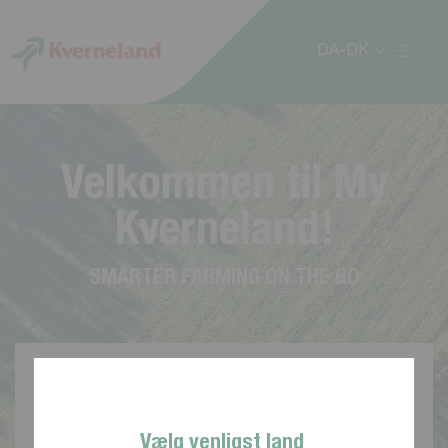
CCookie-styringspanel
DA-DK
V
e
l
k
o
m
m
e
n
t
i
l
M
y
K
v
e
r
n
e
l
a
n
d
!
S
M
A
R
T
E
R
F
A
R
M
I
N
G
O
N
T
H
E
G
O
Vælg venligst land