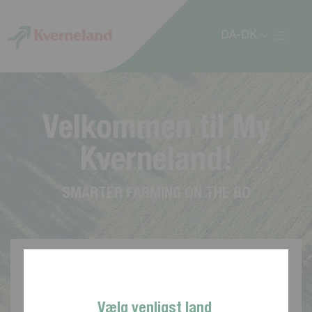
CCookie-styringspanel
DA-DK
V
e
l
k
o
m
m
e
n
t
i
l
M
y
K
v
e
r
n
e
l
a
n
d
!
S
M
A
R
T
E
R
F
A
R
M
I
N
G
O
N
T
H
E
G
O
Vælg venligst land