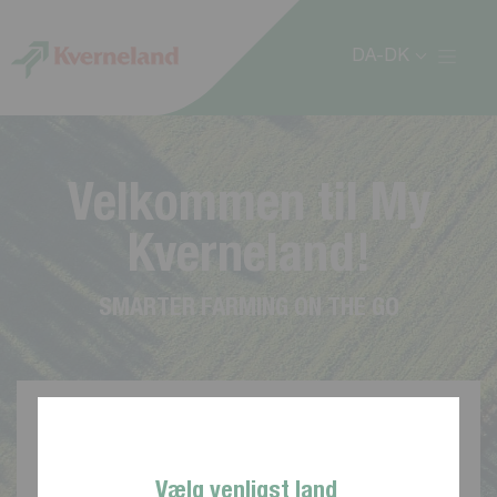
CCookie-styringspanel
DA-DK
V
e
l
k
o
m
m
e
n
t
i
l
M
y
K
v
e
r
n
e
l
a
n
d
!
S
M
A
R
T
E
R
F
A
R
M
I
N
G
O
N
T
H
E
G
O
Vælg venligst land