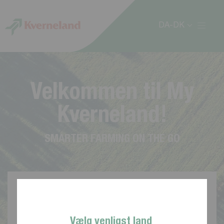
CCookie-styringspanel
DA-DK
V
e
l
k
o
m
m
e
n
t
i
l
M
y
K
v
e
r
n
e
l
a
n
d
!
S
M
A
R
T
E
R
F
A
R
M
I
N
G
O
N
T
H
E
G
O
Vælg venligst land