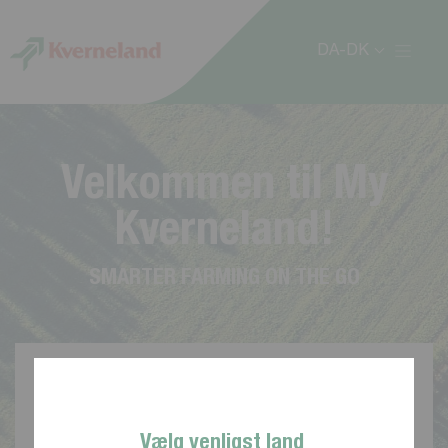
CCookie-styringspanel
DA-DK
V
e
l
k
o
m
m
e
n
t
i
l
M
y
K
v
e
r
n
e
l
a
n
d
!
S
M
A
R
T
E
R
F
A
R
M
I
N
G
O
N
T
H
E
G
O
Vælg venligst land