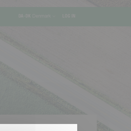
DA-DK
Denmark
LOG IN