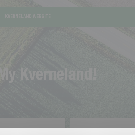
KVERNELAND WEBSITE
M
y
K
v
e
r
n
e
l
a
n
d
!