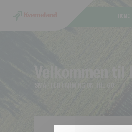
CCookie-styringspanel
HOME
V
e
l
k
o
m
m
e
n
t
i
l
S
M
A
R
T
E
R
F
A
R
M
I
N
G
O
N
T
H
E
G
O