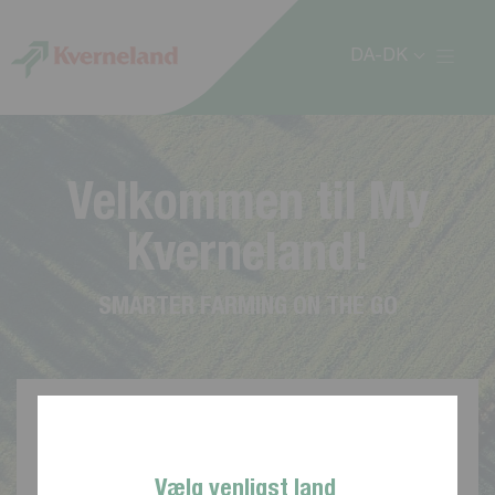
CCookie-styringspanel
DA-DK
V
e
l
k
o
m
m
e
n
t
i
l
M
y
K
v
e
r
n
e
l
a
n
d
!
S
M
A
R
T
E
R
F
A
R
M
I
N
G
O
N
T
H
E
G
O
Vælg venligst land