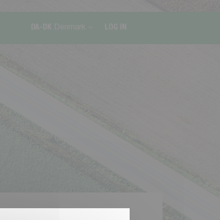
DA-DK
Denmark
LOG IN