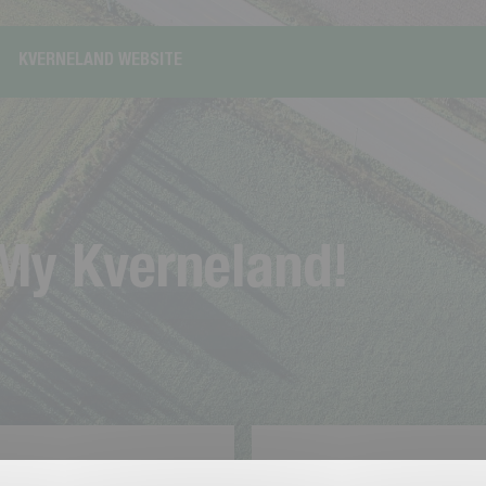
KVERNELAND WEBSITE
M
y
K
v
e
r
n
e
l
a
n
d
!