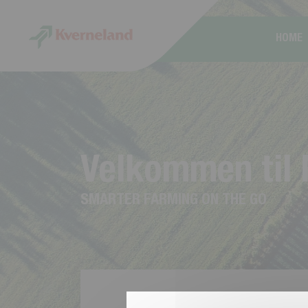
CCookie-styringspanel
HOME
V
e
l
k
o
m
m
e
n
t
i
l
S
M
A
R
T
E
R
F
A
R
M
I
N
G
O
N
T
H
E
G
O