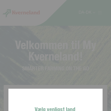
CCookie-styringspanel
DA-DK
V
e
l
k
o
m
m
e
n
t
i
l
M
y
K
v
e
r
n
e
l
a
n
d
!
S
M
A
R
T
E
R
F
A
R
M
I
N
G
O
N
T
H
E
G
O
Vælg venligst land