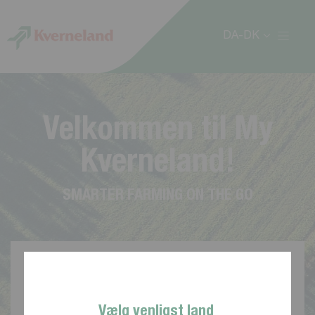
CCookie-styringspanel
DA-DK
V
e
l
k
o
m
m
e
n
t
i
l
M
y
K
v
e
r
n
e
l
a
n
d
!
S
M
A
R
T
E
R
F
A
R
M
I
N
G
O
N
T
H
E
G
O
Vælg venligst land