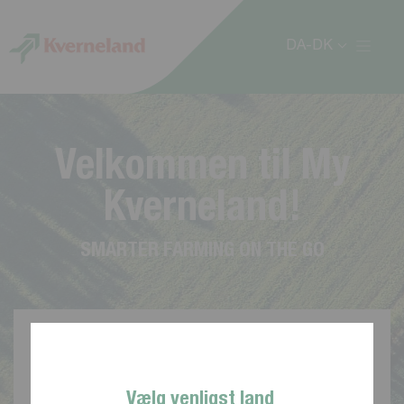
CCookie-styringspanel
DA-DK
V
e
l
k
o
m
m
e
n
t
i
l
M
y
K
v
e
r
n
e
l
a
n
d
!
S
M
A
R
T
E
R
F
A
R
M
I
N
G
O
N
T
H
E
G
O
Vælg venligst land