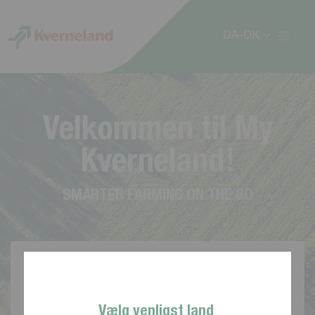
CCookie-styringspanel
DA-DK
V
e
l
k
o
m
m
e
n
t
i
l
M
y
K
v
e
r
n
e
l
a
n
d
!
S
M
A
R
T
E
R
F
A
R
M
I
N
G
O
N
T
H
E
G
O
Vælg venligst land