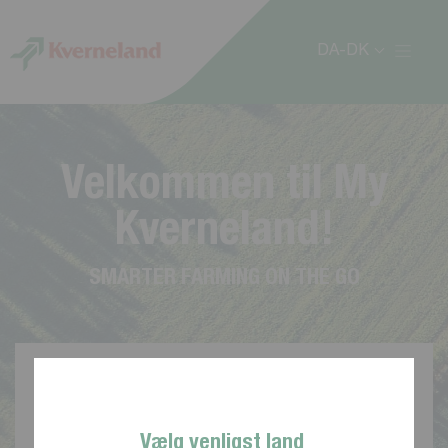
CCookie-styringspanel
DA-DK
V
e
l
k
o
m
m
e
n
t
i
l
M
y
K
v
e
r
n
e
l
a
n
d
!
S
M
A
R
T
E
R
F
A
R
M
I
N
G
O
N
T
H
E
G
O
Vælg venligst land