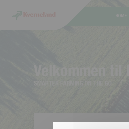
CCookie-styringspanel
HOME
V
e
l
k
o
m
m
e
n
t
i
l
S
M
A
R
T
E
R
F
A
R
M
I
N
G
O
N
T
H
E
G
O