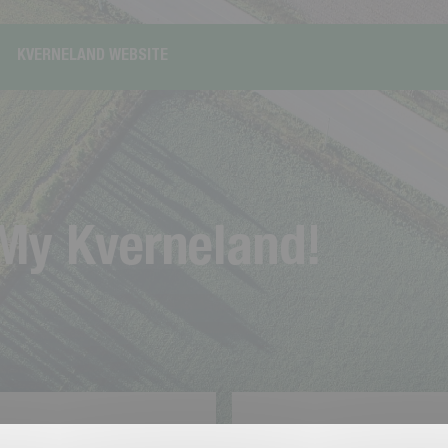
KVERNELAND WEBSITE
M
y
K
v
e
r
n
e
l
a
n
d
!