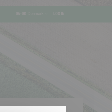
DA-DK
Denmark
LOG IN