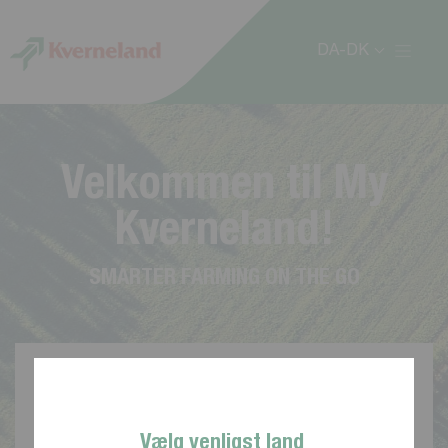
CCookie-styringspanel
DA-DK
V
e
l
k
o
m
m
e
n
t
i
l
M
y
K
v
e
r
n
e
l
a
n
d
!
S
M
A
R
T
E
R
F
A
R
M
I
N
G
O
N
T
H
E
G
O
Vælg venligst land