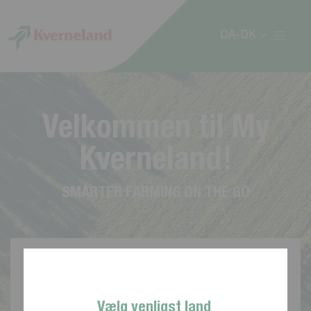
CCookie-styringspanel
DA-DK
V
e
l
k
o
m
m
e
n
t
i
l
M
y
K
v
e
r
n
e
l
a
n
d
!
S
M
A
R
T
E
R
F
A
R
M
I
N
G
O
N
T
H
E
G
O
Vælg venligst land