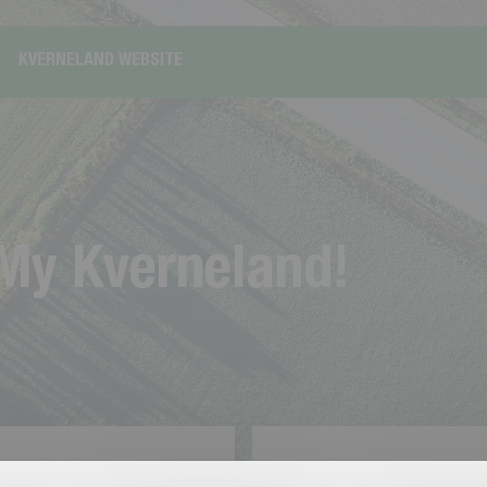
KVERNELAND WEBSITE
M
y
K
v
e
r
n
e
l
a
n
d
!