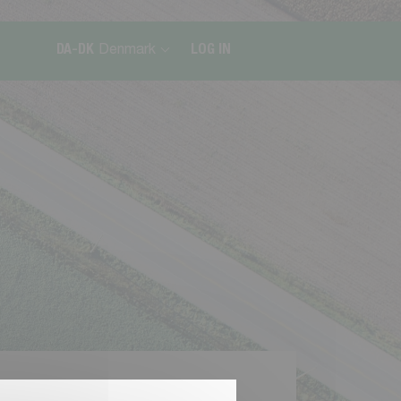
DA-DK
Denmark
LOG IN