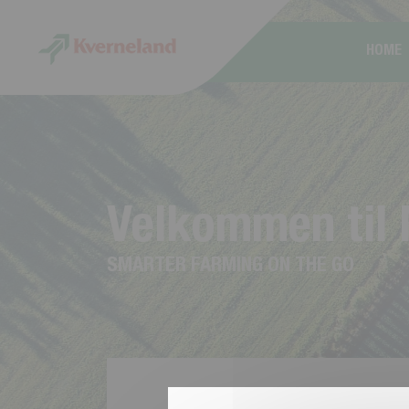
CCookie-styringspanel
HOME
V
e
l
k
o
m
m
e
n
t
i
l
S
M
A
R
T
E
R
F
A
R
M
I
N
G
O
N
T
H
E
G
O