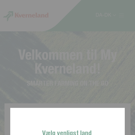
CCookie-styringspanel
DA-DK
V
e
l
k
o
m
m
e
n
t
i
l
M
y
K
v
e
r
n
e
l
a
n
d
!
S
M
A
R
T
E
R
F
A
R
M
I
N
G
O
N
T
H
E
G
O
Vælg venligst land