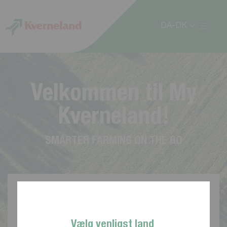
CCookie-styringspanel
DA-DK
V
e
l
k
o
m
m
e
n
t
i
l
M
y
K
v
e
r
n
e
l
a
n
d
!
S
M
A
R
T
E
R
F
A
R
M
I
N
G
O
N
T
H
E
G
O
Vælg venligst land