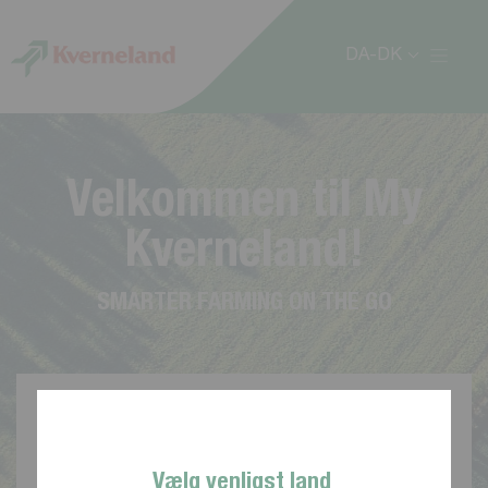
CCookie-styringspanel
DA-DK
V
e
l
k
o
m
m
e
n
t
i
l
M
y
K
v
e
r
n
e
l
a
n
d
!
S
M
A
R
T
E
R
F
A
R
M
I
N
G
O
N
T
H
E
G
O
Vælg venligst land