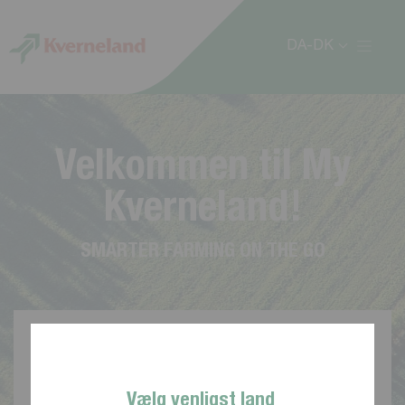
CCookie-styringspanel
DA-DK
V
e
l
k
o
m
m
e
n
t
i
l
M
y
K
v
e
r
n
e
l
a
n
d
!
S
M
A
R
T
E
R
F
A
R
M
I
N
G
O
N
T
H
E
G
O
Vælg venligst land