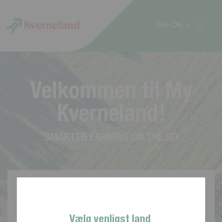
CCookie-styringspanel
DA-DK
V
e
l
k
o
m
m
e
n
t
i
l
M
y
K
v
e
r
n
e
l
a
n
d
!
S
M
A
R
T
E
R
F
A
R
M
I
N
G
O
N
T
H
E
G
O
Vælg venligst land