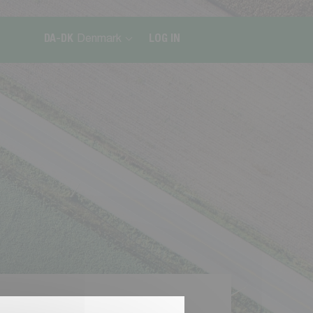
DA-DK
Denmark
LOG IN