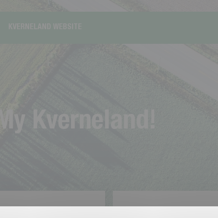
KVERNELAND WEBSITE
M
y
K
v
e
r
n
e
l
a
n
d
!