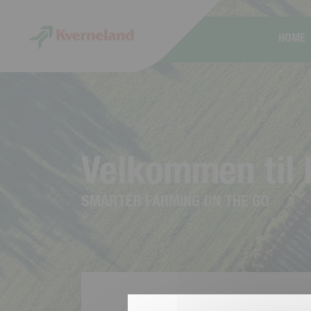
CCookie-styringspanel
HOME
V
e
l
k
o
m
m
e
n
t
i
l
S
M
A
R
T
E
R
F
A
R
M
I
N
G
O
N
T
H
E
G
O