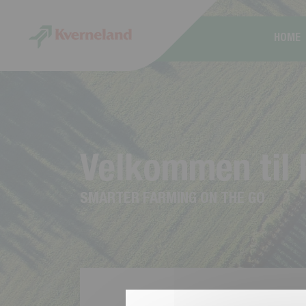
CCookie-styringspanel
HOME
V
e
l
k
o
m
m
e
n
t
i
l
S
M
A
R
T
E
R
F
A
R
M
I
N
G
O
N
T
H
E
G
O