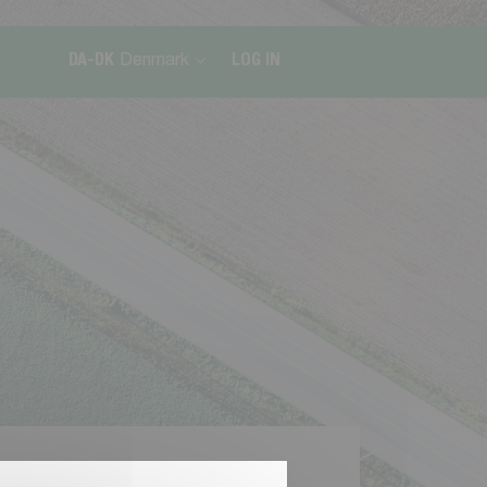
DA-DK
Denmark
LOG IN