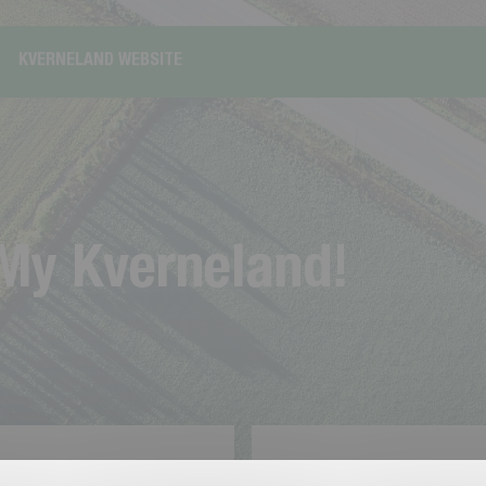
KVERNELAND WEBSITE
M
y
K
v
e
r
n
e
l
a
n
d
!