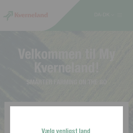
CCookie-styringspanel
DA-DK
V
e
l
k
o
m
m
e
n
t
i
l
M
y
K
v
e
r
n
e
l
a
n
d
!
S
M
A
R
T
E
R
F
A
R
M
I
N
G
O
N
T
H
E
G
O
Vælg venligst land