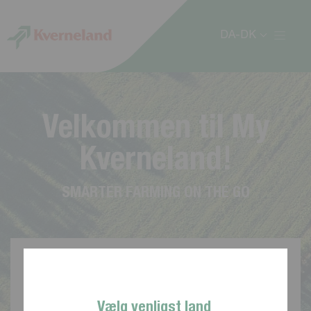
CCookie-styringspanel
DA-DK
V
e
l
k
o
m
m
e
n
t
i
l
M
y
K
v
e
r
n
e
l
a
n
d
!
S
M
A
R
T
E
R
F
A
R
M
I
N
G
O
N
T
H
E
G
O
Vælg venligst land