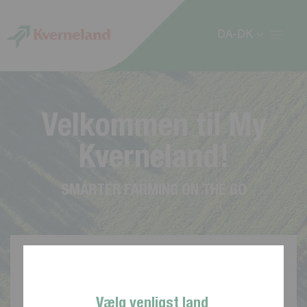
CCookie-styringspanel
DA-DK
V
e
l
k
o
m
m
e
n
t
i
l
M
y
K
v
e
r
n
e
l
a
n
d
!
S
M
A
R
T
E
R
F
A
R
M
I
N
G
O
N
T
H
E
G
O
Vælg venligst land