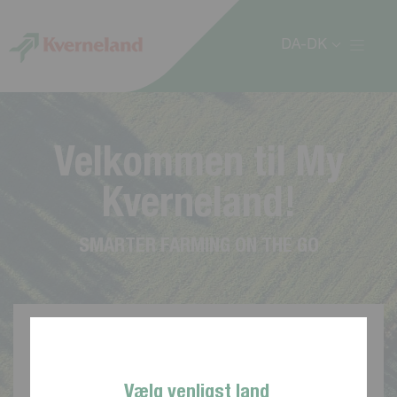
CCookie-styringspanel
DA-DK
V
e
l
k
o
m
m
e
n
t
i
l
M
y
K
v
e
r
n
e
l
a
n
d
!
S
M
A
R
T
E
R
F
A
R
M
I
N
G
O
N
T
H
E
G
O
Vælg venligst land