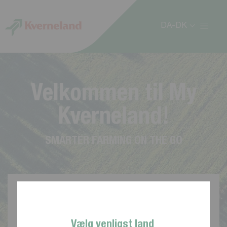
CCookie-styringspanel
DA-DK
V
e
l
k
o
m
m
e
n
t
i
l
M
y
K
v
e
r
n
e
l
a
n
d
!
S
M
A
R
T
E
R
F
A
R
M
I
N
G
O
N
T
H
E
G
O
Vælg venligst land