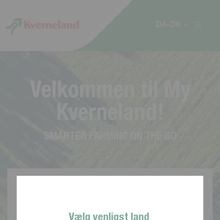
CCookie-styringspanel
DA-DK
V
e
l
k
o
m
m
e
n
t
i
l
M
y
K
v
e
r
n
e
l
a
n
d
!
S
M
A
R
T
E
R
F
A
R
M
I
N
G
O
N
T
H
E
G
O
Vælg venligst land