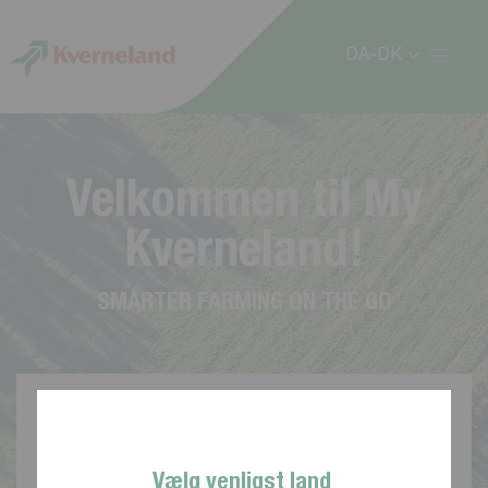
CCookie-styringspanel
DA-DK
V
e
l
k
o
m
m
e
n
t
i
l
M
y
K
v
e
r
n
e
l
a
n
d
!
S
M
A
R
T
E
R
F
A
R
M
I
N
G
O
N
T
H
E
G
O
Vælg venligst land