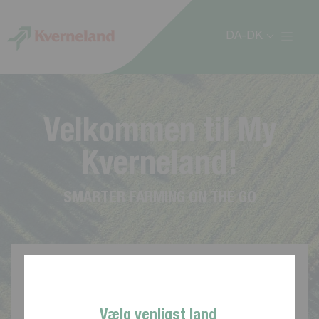
CCookie-styringspanel
DA-DK
V
e
l
k
o
m
m
e
n
t
i
l
M
y
K
v
e
r
n
e
l
a
n
d
!
S
M
A
R
T
E
R
F
A
R
M
I
N
G
O
N
T
H
E
G
O
Vælg venligst land