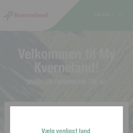
CCookie-styringspanel
DA-DK
V
e
l
k
o
m
m
e
n
t
i
l
M
y
K
v
e
r
n
e
l
a
n
d
!
S
M
A
R
T
E
R
F
A
R
M
I
N
G
O
N
T
H
E
G
O
Vælg venligst land