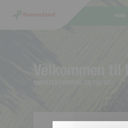
CCookie-styringspanel
HOME
V
e
l
k
o
m
m
e
n
t
i
l
S
M
A
R
T
E
R
F
A
R
M
I
N
G
O
N
T
H
E
G
O