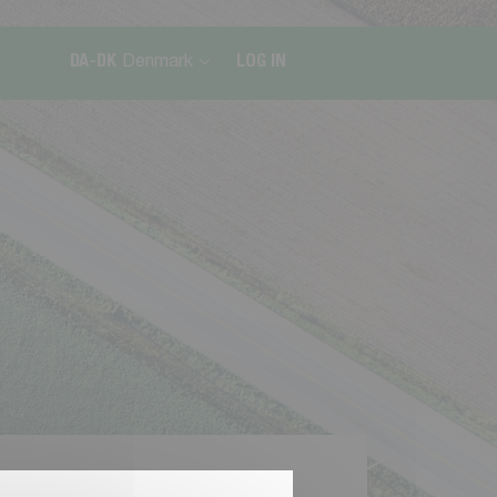
DA-DK
Denmark
LOG IN