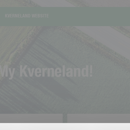
KVERNELAND WEBSITE
M
y
K
v
e
r
n
e
l
a
n
d
!