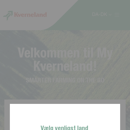
CCookie-styringspanel
DA-DK
V
e
l
k
o
m
m
e
n
t
i
l
M
y
K
v
e
r
n
e
l
a
n
d
!
S
M
A
R
T
E
R
F
A
R
M
I
N
G
O
N
T
H
E
G
O
Vælg venligst land