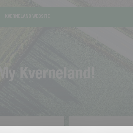
KVERNELAND WEBSITE
M
y
K
v
e
r
n
e
l
a
n
d
!