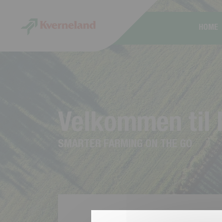
CCookie-styringspanel
HOME
V
e
l
k
o
m
m
e
n
t
i
l
S
M
A
R
T
E
R
F
A
R
M
I
N
G
O
N
T
H
E
G
O