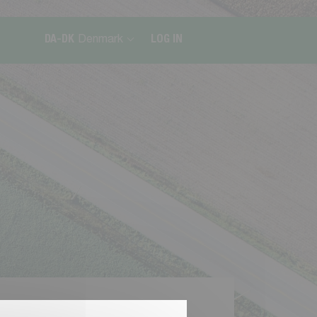
DA-DK
Denmark
LOG IN