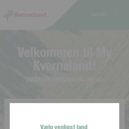
CCookie-styringspanel
DA-DK
V
e
l
k
o
m
m
e
n
t
i
l
M
y
K
v
e
r
n
e
l
a
n
d
!
S
M
A
R
T
E
R
F
A
R
M
I
N
G
O
N
T
H
E
G
O
Vælg venligst land