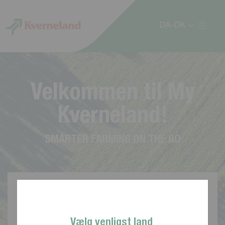
CCookie-styringspanel
DA-DK
V
e
l
k
o
m
m
e
n
t
i
l
M
y
K
v
e
r
n
e
l
a
n
d
!
S
M
A
R
T
E
R
F
A
R
M
I
N
G
O
N
T
H
E
G
O
Vælg venligst land