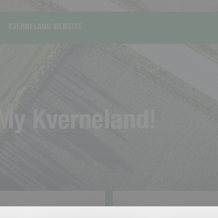
KVERNELAND WEBSITE
M
y
K
v
e
r
n
e
l
a
n
d
!