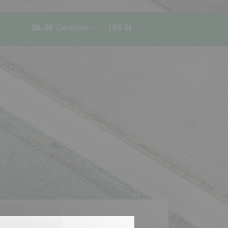
DA-DK
Denmark
LOG IN