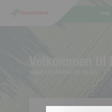
CCookie-styringspanel
HOME
V
e
l
k
o
m
m
e
n
t
i
l
S
M
A
R
T
E
R
F
A
R
M
I
N
G
O
N
T
H
E
G
O