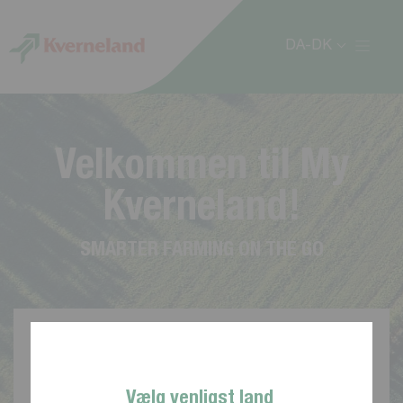
CCookie-styringspanel
DA-DK
V
e
l
k
o
m
m
e
n
t
i
l
M
y
K
v
e
r
n
e
l
a
n
d
!
S
M
A
R
T
E
R
F
A
R
M
I
N
G
O
N
T
H
E
G
O
Vælg venligst land