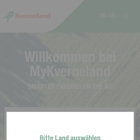
Cookie-Einstellungen
DE-DE
W
i
l
l
k
o
m
m
e
n
b
e
i
M
y
K
v
e
r
n
e
l
a
n
d
S
M
A
R
T
E
R
F
A
R
M
I
N
G
O
N
T
H
E
G
O
Bitte Land auswählen