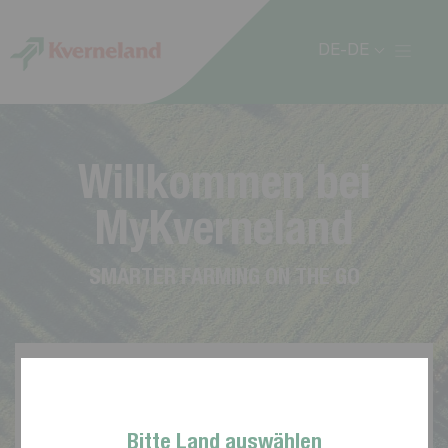
Cookie-Einstellungen
DE-DE
W
i
l
l
k
o
m
m
e
n
b
e
i
M
y
K
v
e
r
n
e
l
a
n
d
S
M
A
R
T
E
R
F
A
R
M
I
N
G
O
N
T
H
E
G
O
Bitte Land auswählen