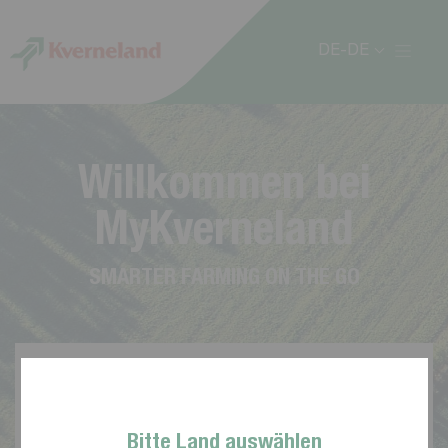
Cookie-Einstellungen
DE-DE
W
i
l
l
k
o
m
m
e
n
b
e
i
M
y
K
v
e
r
n
e
l
a
n
d
S
M
A
R
T
E
R
F
A
R
M
I
N
G
O
N
T
H
E
G
O
Bitte Land auswählen